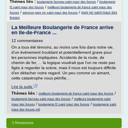
Thèmes liés :
/
boulangerie favreau saint maur des fosses
boulangerie
/
f2 saint maur des fosses
meilleure boulangerie de france saint maur des
/
/
gare rer saint maur des
fosses
adresse gare rer saint maur des fosses
fosses
La Meilleure Boulangerie de France arrive
en Ile-de-France ...
12 commentaires
On a tous été témoins, au moins une fois dans notre vie,
d'un événement troublant et potentiellement grave pour
les personnes impliquées. Accidents de la route, de
chemin de fer, ... la logique voudrait que l'on ne reste pas
figés à regarder la scène, mais il nous est toujours difficile
d'en détacher notre regard. Un peu comme un aimant,
cette catastrophe nous pétrifie...
Lire la suite
Thèmes liés :
/
meilleure boulangerie de france saint maur des fosses
/
boulangerie favreau saint maur des fosses
meilleure boulangerie saint
/
/
maur des fosses
boulangerie f2 saint maur des fosses
boulangerie saint
maur des fosses m6
2 Ressources