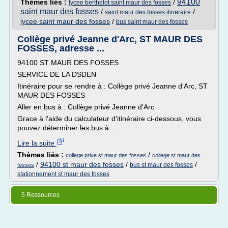
94100
Thèmes liés :
/
lycee berthelot saint maur des fosses
saint maur des fosses
/
/
saint maur des fosses itineraire
lycee saint maur des fosses
/
bus saint maur des fosses
Collège privé Jeanne d'Arc, ST MAUR DES
FOSSES, adresse ...
94100 ST MAUR DES FOSSES
SERVICE DE LA DSDEN
Itinéraire pour se rendre à : Collège privé Jeanne d'Arc, ST
MAUR DES FOSSES
Aller en bus à : Collège privé Jeanne d'Arc
Grace à l'aide du calculateur d'itinéraire ci-dessous, vous
pouvez déterminer les bus à...
Lire la suite
Thèmes liés :
/
college prive st maur des fosses
college st maur des
/
94100 st maur des fosses
/
/
bus st maur des fosses
fosses
stationnement st maur des fosses
5 Ressources