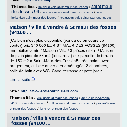
Site :
https://www.yelp.fr
saint maur
Thèmes liés :
/
boutique velo saint maur des fosses
des fosses 94
/
/
velo occasion saint maur des fosses
velo
/
hollandais saint maur des fosses
reparation velo saint maur des fosses
Maison / villa à vendre à St maur des fosses
(94100 ...
(Ce bien n'est plus disponible (vendu ou en cours de
vente)) prix 340 000 EUR ST MAUR DES FOSSES (94100)
Immobilier vente / Maison / Villa / 3 pièces / 54 m² Maison
de plain pied de 54 m2 (loi carrez ) sur parcelle de terrain
de 150 m2 à Saint-Maur-des-FossésEntrée, salon avec
rangement, cuisine ouverte et aménagée, 2 chambres,
salle de bain avec WC. Cave, terrasse et petit jardin...
Lire la suite
Site :
http://www.entreparticuliers.com
Thèmes liés :
/
ville ideale st maur des fosses
30 rue de la varenne
/
/
94100 st maur des fosses
salle a louer st maur des fosses
prix m2 terrain
/
st maur des fosses
ligne rer st maur des fosses
Maison / villa à vendre à St maur des
fosses (94100 ...