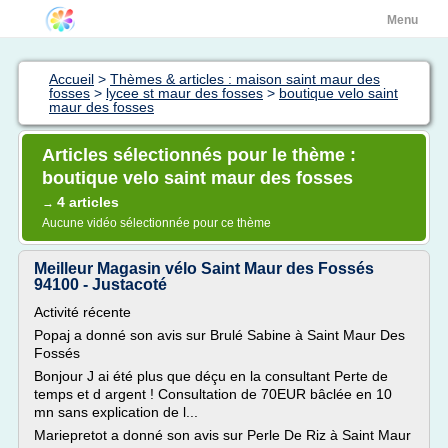
Menu
Accueil
>
Thèmes & articles : maison saint maur des
fosses
>
lycee st maur des fosses
>
boutique velo saint
maur des fosses
Articles sélectionnés pour le thème :
boutique velo saint maur des fosses
4 articles
→
Aucune vidéo sélectionnée pour ce thème
Meilleur Magasin vélo Saint Maur des Fossés
94100 - Justacoté
Activité récente
Popaj a donné son avis sur Brulé Sabine à Saint Maur Des
Fossés
Bonjour J ai été plus que déçu en la consultant Perte de
temps et d argent ! Consultation de 70EUR bâclée en 10
mn sans explication de l...
Mariepretot a donné son avis sur Perle De Riz à Saint Maur