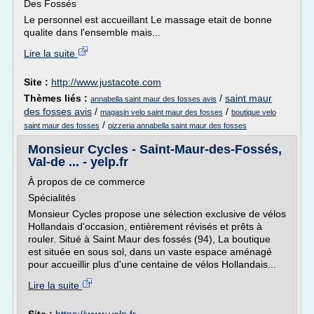
Des Fossés
Le personnel est accueillant Le massage etait de bonne
qualite dans l'ensemble mais...
Lire la suite
Site :
http://www.justacote.com
Thèmes liés :
/
saint maur
annabella saint maur des fosses avis
des fosses avis
/
/
magasin velo saint maur des fosses
boutique velo
/
saint maur des fosses
pizzeria annabella saint maur des fosses
Monsieur Cycles - Saint-Maur-des-Fossés,
Val-de ... - yelp.fr
À propos de ce commerce
Spécialités
Monsieur Cycles propose une sélection exclusive de vélos
Hollandais d'occasion, entièrement révisés et prêts à
rouler. Situé à Saint Maur des fossés (94), La boutique
est située en sous sol, dans un vaste espace aménagé
pour accueillir plus d'une centaine de vélos Hollandais...
Lire la suite