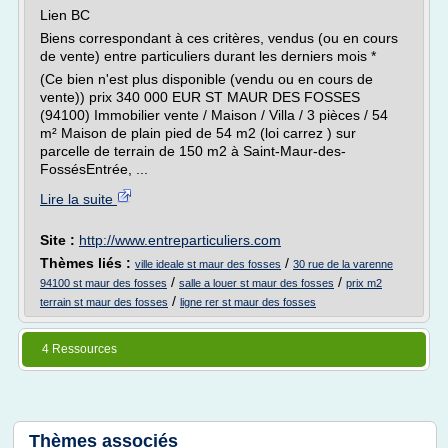
Lien BC
Biens correspondant à ces critères, vendus (ou en cours
de vente) entre particuliers durant les derniers mois *
(Ce bien n'est plus disponible (vendu ou en cours de
vente)) prix 340 000 EUR ST MAUR DES FOSSES
(94100) Immobilier vente / Maison / Villa / 3 pièces / 54
m² Maison de plain pied de 54 m2 (loi carrez ) sur
parcelle de terrain de 150 m2 à Saint-Maur-des-
FossésEntrée, ...
Lire la suite
Site :
http://www.entreparticuliers.com
Thèmes liés :
/
ville ideale st maur des fosses
30 rue de la varenne
/
/
94100 st maur des fosses
salle a louer st maur des fosses
prix m2
/
terrain st maur des fosses
ligne rer st maur des fosses
4 Ressources
Thèmes associés