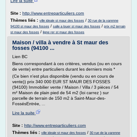
Lire la suite
Site :
http://www.entreparticuliers.com
Thèmes liés :
/
ville ideale st maur des fosses
30 rue de la varenne
/
/
94100 st maur des fosses
salle a louer st maur des fosses
prix m2 terrain
/
st maur des fosses
ligne rer st maur des fosses
Maison / villa à vendre à St maur des
fosses (94100 ...
Lien BC
Biens correspondant à ces critères, vendus (ou en cours
de vente) entre particuliers durant les derniers mois *
(Ce bien n'est plus disponible (vendu ou en cours de
vente)) prix 340 000 EUR ST MAUR DES FOSSES
(94100) Immobilier vente / Maison / Villa / 3 pièces / 54
m² Maison de plain pied de 54 m2 (loi carrez ) sur
parcelle de terrain de 150 m2 à Saint-Maur-des-
FossésEntrée, ...
Lire la suite
Site :
http://www.entreparticuliers.com
Thèmes liés :
/
ville ideale st maur des fosses
30 rue de la varenne