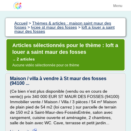
Menu
Accueil
>
Thèmes & articles : maison saint maur des
fosses
>
lycee st maur des fosses
>
loft a louer a saint
maur des fosses
Articles sélectionnés pour le thème : loft a
louer a saint maur des fosses
2 articles
→
Aucune vidéo sélectionnée pour ce thème
Maison / villa à vendre à St maur des fosses
(94100 ...
(Ce bien n'est plus disponible (vendu ou en cours de
vente)) prix 340 000 EUR ST MAUR DES FOSSES (94100)
Immobilier vente / Maison / Villa / 3 pièces / 54 m² Maison
de plain pied de 54 m2 (loi carrez ) sur parcelle de terrain
de 150 m2 à Saint-Maur-des-FossésEntrée, salon avec
rangement, cuisine ouverte et aménagée, 2 chambres,
salle de bain avec WC. Cave, terrasse et petit jardin...