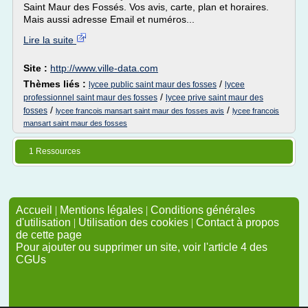
Saint Maur des Fossés. Vos avis, carte, plan et horaires.
Mais aussi adresse Email et numéros...
Lire la suite
Site :
http://www.ville-data.com
Thèmes liés :
/
lycee public saint maur des fosses
lycee
/
professionnel saint maur des fosses
lycee prive saint maur des
/
/
fosses
lycee francois mansart saint maur des fosses avis
lycee francois
mansart saint maur des fosses
1 Ressources
Accueil
|
Mentions légales
|
Conditions générales
d'utilisation
|
Utilisation des cookies
|
Contact à propos
de cette page
Pour ajouter ou supprimer un site, voir l'article 4 des
CGUs