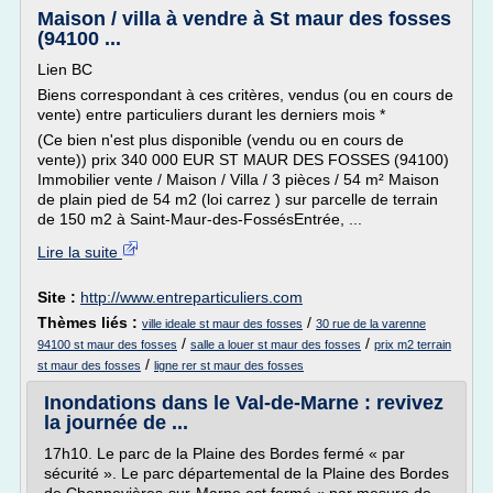
Maison / villa à vendre à St maur des fosses
(94100 ...
Lien BC
Biens correspondant à ces critères, vendus (ou en cours de
vente) entre particuliers durant les derniers mois *
(Ce bien n'est plus disponible (vendu ou en cours de
vente)) prix 340 000 EUR ST MAUR DES FOSSES (94100)
Immobilier vente / Maison / Villa / 3 pièces / 54 m² Maison
de plain pied de 54 m2 (loi carrez ) sur parcelle de terrain
de 150 m2 à Saint-Maur-des-FossésEntrée, ...
Lire la suite
Site :
http://www.entreparticuliers.com
Thèmes liés :
/
ville ideale st maur des fosses
30 rue de la varenne
/
/
94100 st maur des fosses
salle a louer st maur des fosses
prix m2 terrain
/
st maur des fosses
ligne rer st maur des fosses
Inondations dans le Val-de-Marne : revivez
la journée de ...
17h10. Le parc de la Plaine des Bordes fermé « par
sécurité ». Le parc départemental de la Plaine des Bordes