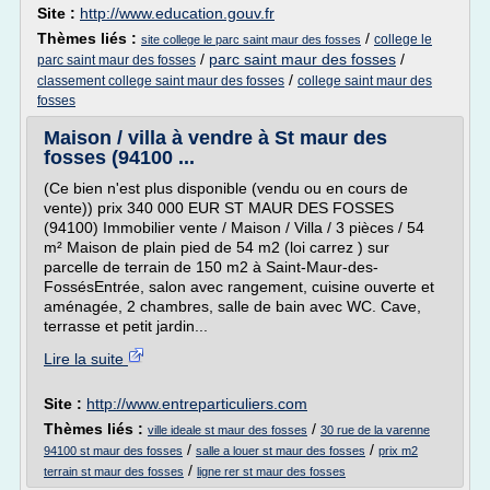
Site :
http://www.education.gouv.fr
Thèmes liés :
/
college le
site college le parc saint maur des fosses
/
parc saint maur des fosses
/
parc saint maur des fosses
/
classement college saint maur des fosses
college saint maur des
fosses
Maison / villa à vendre à St maur des
fosses (94100 ...
(Ce bien n'est plus disponible (vendu ou en cours de
vente)) prix 340 000 EUR ST MAUR DES FOSSES
(94100) Immobilier vente / Maison / Villa / 3 pièces / 54
m² Maison de plain pied de 54 m2 (loi carrez ) sur
parcelle de terrain de 150 m2 à Saint-Maur-des-
FossésEntrée, salon avec rangement, cuisine ouverte et
aménagée, 2 chambres, salle de bain avec WC. Cave,
terrasse et petit jardin...
Lire la suite
Site :
http://www.entreparticuliers.com
Thèmes liés :
/
ville ideale st maur des fosses
30 rue de la varenne
/
/
94100 st maur des fosses
salle a louer st maur des fosses
prix m2
/
terrain st maur des fosses
ligne rer st maur des fosses