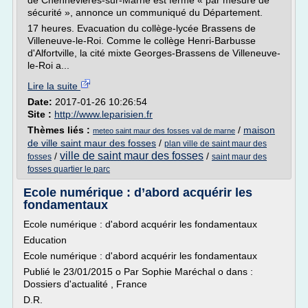
de Chennevières-sur-Marne est fermé « par mesure de
sécurité », annonce un communiqué du Département.
17 heures. Evacuation du collège-lycée Brassens de
Villeneuve-le-Roi. Comme le collège Henri-Barbusse
d'Alfortville, la cité mixte Georges-Brassens de Villeneuve-
le-Roi a...
Lire la suite
Date:
2017-01-26 10:26:54
Site :
http://www.leparisien.fr
Thèmes liés :
/
maison
meteo saint maur des fosses val de marne
de ville saint maur des fosses
/
plan ville de saint maur des
ville de saint maur des fosses
/
/
fosses
saint maur des
fosses quartier le parc
Ecole numérique : d’abord acquérir les
fondamentaux
Ecole numérique : d'abord acquérir les fondamentaux
Education
Ecole numérique : d'abord acquérir les fondamentaux
Publié le 23/01/2015 o Par Sophie Maréchal o dans :
Dossiers d'actualité , France
D.R.