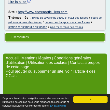
Lire la suite
Site :
http://www.entreparticuliers.com
Thèmes liés :
/
30 rue de la varenne 94100 st maur des fosses
cours de
/
/
peinture st maur des fosses
bureau de change st maur des fosses
/
station rer st maur des fosses
plan rer st maur des fosses
1 Ressources
Accueil
|
Mentions légales
|
Conditions générales
d'utilisation
|
Utilisation des cookies
|
Contact à propos
de cette page
Pour ajouter ou supprimer un site, voir l'article 4 des
CGUs
En poursuivant votre navigation sur ce site, vous acceptez
X
l'utilisation de cookies pour vous proposer des contenus et
services adaptés à vos centres d'intérêts.
En savoir plus