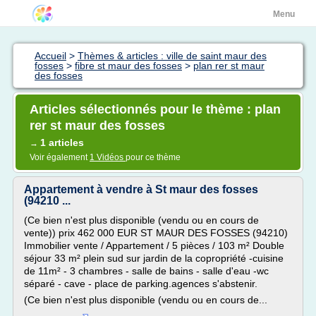
Menu
Accueil
>
Thèmes & articles : ville de saint maur des
fosses
>
fibre st maur des fosses
>
plan rer st maur
des fosses
Articles sélectionnés pour le thème : plan
rer st maur des fosses
1 articles
→
Voir également
1 Vidéos
pour ce thème
Appartement à vendre à St maur des fosses
(94210 ...
(Ce bien n'est plus disponible (vendu ou en cours de
vente)) prix 462 000 EUR ST MAUR DES FOSSES (94210)
Immobilier vente / Appartement / 5 pièces / 103 m² Double
séjour 33 m² plein sud sur jardin de la copropriété -cuisine
de 11m² - 3 chambres - salle de bains - salle d'eau -wc
séparé - cave - place de parking.agences s'abstenir.
(Ce bien n'est plus disponible (vendu ou en cours de...