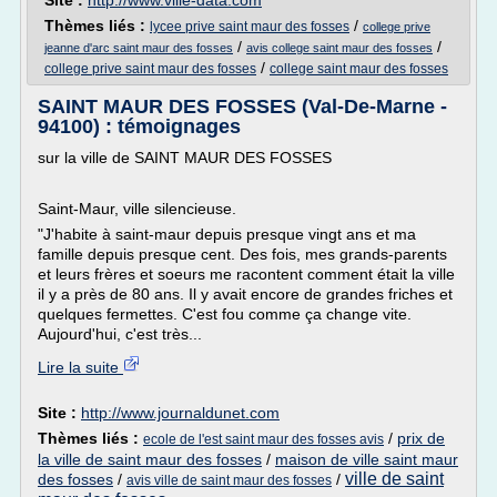
Site :
http://www.ville-data.com
Thèmes liés :
/
lycee prive saint maur des fosses
college prive
/
/
jeanne d'arc saint maur des fosses
avis college saint maur des fosses
/
college prive saint maur des fosses
college saint maur des fosses
SAINT MAUR DES FOSSES (Val-De-Marne -
94100) : témoignages
sur la ville de SAINT MAUR DES FOSSES
Saint-Maur, ville silencieuse.
"J'habite à saint-maur depuis presque vingt ans et ma
famille depuis presque cent. Des fois, mes grands-parents
et leurs frères et soeurs me racontent comment était la ville
il y a près de 80 ans. Il y avait encore de grandes friches et
quelques fermettes. C'est fou comme ça change vite.
Aujourd'hui, c'est très...
Lire la suite
Site :
http://www.journaldunet.com
Thèmes liés :
/
prix de
ecole de l'est saint maur des fosses avis
la ville de saint maur des fosses
/
maison de ville saint maur
ville de saint
des fosses
/
/
avis ville de saint maur des fosses