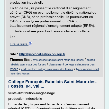
production industrielle
En fin de 3e , ils passent le certificat d'enseignement
général (CFG) ou éventuellement le diplôme national du
brevet (DNB), série professionnelle. Ils poursuivent en
CAP dans un lycée professionnel, un CFA ou un
établissement régional d'enseignement adapté (EREA).
Unité localisée pour l'inclusion scolaire en collège
Les...
Lire la suite
Site :
http://geolocalisation.onisep.fr
Thèmes liés :
/
avis college rabelais saint maur des fosses
college
/
classement college saint maur des
rabelais saint maur des fosses
/
/
fosses
carte scolaire college saint maur des fosses
lycee rabelais saint
maur des fosses
Collège François Rabelais Saint-Maur-des-
Fossés, 94, Val ...
vente-distribution-magasinage
production industrielle
En fin de 3e , ils passent le certificat d'enseignement
général (CFG) ou éventuellement le diplôme national du