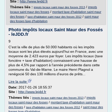
Site :
http://www.lejdd.fr
Thèmes liés :
/
impots
impots locaux saint maur des fosses 2013
/
locaux saint maur des fosses
montant taxe d'habitation saint maur
/
/
des fosses
saint maur
taxe d'habitation saint maur des fosses 2012
des fosses taxe d'habitation
Photo impôts locaux Saint Maur des Fossés
- leJDD.fr
9
C'est la ville de plus de 50.000 habitants où les impôts
locaux sont les plus élevés aujourd'hui en France, avec une
moyenne de 2.423 euros par foyer. Les impôts locaux (taxe
foncière + taxe d'habitation) connaissent une hausse de
plus de 4,5% par rapport à l'année précédente dans cette
commune du Val-de-Marne. Le maire Henri Plagnol a
renégocié 50 des 130 millions d'euros de prêts...
Lire la suite
Date:
2017-01-26 18:55:37
Site :
http://www.lejdd.fr
Thèmes liés :
/
impots
impots locaux saint maur des fosses 2013
/
locaux saint maur des fosses
montant taxe d'habitation saint maur
/
/
des fosses
saint maur des
taxe d'habitation saint maur des fosses 2012
fosses taxe d'habitation