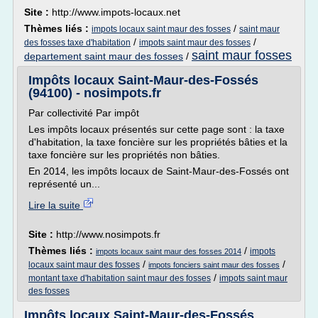
Site :
http://www.impots-locaux.net
Thèmes liés :
/
impots locaux saint maur des fosses
saint maur
/
/
des fosses taxe d'habitation
impots saint maur des fosses
saint maur fosses
departement saint maur des fosses
/
Impôts locaux Saint-Maur-des-Fossés
(94100) - nosimpots.fr
Par collectivité Par impôt
Les impôts locaux présentés sur cette page sont : la taxe
d'habitation, la taxe foncière sur les propriétés bâties et la
taxe foncière sur les propriétés non bâties.
En 2014, les impôts locaux de Saint-Maur-des-Fossés ont
représenté un...
Lire la suite
Site :
http://www.nosimpots.fr
Thèmes liés :
/
impots
impots locaux saint maur des fosses 2014
/
/
locaux saint maur des fosses
impots fonciers saint maur des fosses
/
montant taxe d'habitation saint maur des fosses
impots saint maur
des fosses
Impôts locaux Saint-Maur-des-Fossés