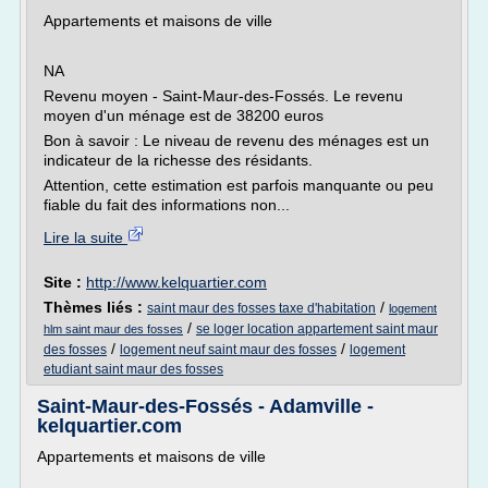
Appartements et maisons de ville
NA
Revenu moyen - Saint-Maur-des-Fossés. Le revenu
moyen d'un ménage est de 38200 euros
Bon à savoir : Le niveau de revenu des ménages est un
indicateur de la richesse des résidants.
Attention, cette estimation est parfois manquante ou peu
fiable du fait des informations non...
Lire la suite
Site :
http://www.kelquartier.com
Thèmes liés :
/
saint maur des fosses taxe d'habitation
logement
/
se loger location appartement saint maur
hlm saint maur des fosses
/
/
des fosses
logement neuf saint maur des fosses
logement
etudiant saint maur des fosses
Saint-Maur-des-Fossés - Adamville -
kelquartier.com
Appartements et maisons de ville