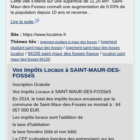
Cette ville s'étend sur une superficie de 11,25 km². Saint-
Maur-des-Fosses connaît une augmentation de 0.03% de
la population depuis 10 ans et recense...
Lire la suite
Site :
https://www.locatme.fr
Thèmes liés :
/
logement
logement etudiant st maur des fosses
/
etudiant saint maur des fosses
logement saint maur des fosses
/
94100 saint maur des fosses france
/
location
location saint
maur des fosses 94100
Vos Impôts Locaux à SAINT-MAUR-DES-
FOSSéS
Inscription Gratuite
Vos Impôts Locaux à SAINT-MAUR-DES-FOSSéS
En 2014, le total des impôts locaux encaissés par la
commune de Saint-Maur-des-Fossés se montait à : 64
057 000 EUR.
Les impôts locaux sont l'addition de :
la taxe d'habitation
la taxe foncière (bâti et non bâti)
La CFE (cotisation foncière des entreprises) sur les