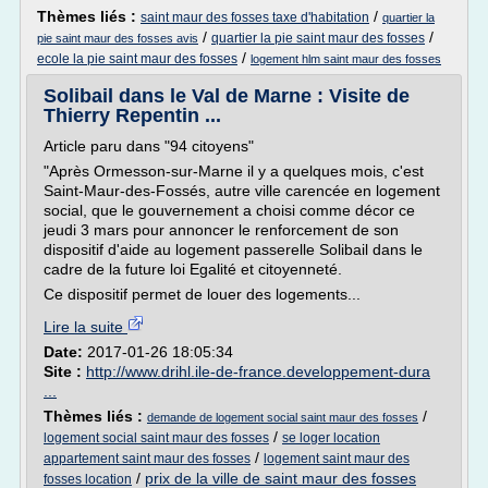
Thèmes liés :
/
saint maur des fosses taxe d'habitation
quartier la
/
/
quartier la pie saint maur des fosses
pie saint maur des fosses avis
/
ecole la pie saint maur des fosses
logement hlm saint maur des fosses
Solibail dans le Val de Marne : Visite de
Thierry Repentin ...
Article paru dans "94 citoyens"
"Après Ormesson-sur-Marne il y a quelques mois, c'est
Saint-Maur-des-Fossés, autre ville carencée en logement
social, que le gouvernement a choisi comme décor ce
jeudi 3 mars pour annoncer le renforcement de son
dispositif d'aide au logement passerelle Solibail dans le
cadre de la future loi Egalité et citoyenneté.
Ce dispositif permet de louer des logements...
Lire la suite
Date:
2017-01-26 18:05:34
Site :
http://www.drihl.ile-de-france.developpement-dura
...
Thèmes liés :
/
demande de logement social saint maur des fosses
/
logement social saint maur des fosses
se loger location
/
appartement saint maur des fosses
logement saint maur des
/
prix de la ville de saint maur des fosses
fosses location