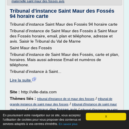
maternelle saint maur des fosses avis
Tribunal d'instance Saint Maur des Fossés
94 horaire carte
Tribunal d'instance Saint Maur des Fossés 94 horaire carte
Tribunal d'instance de Saint Maur des Fossés à Saint Maur
des Fossés horaire, email, plan et téléphone, adresse et
avis. Saisir le Tribunal du Val de Marne
Saint Maur des Fossés
Tribunal d'instance de Saint Maur des Fossés, carte et plan,
horaires. Mais aussi adresse Email et numéros de
téléphone.
Tribunal d'instance à Saint...
Lire la suite
Site :
http://ville-data.com
Thèmes liés :
/
tribunal d'instance de st maur des fosses
tribunal de
/
grande instance de saint maur des fosses
tribunal d'instance de saint maur
/
saint maur des fosses avis
/
des fosses
tribunal d'instance de saint
En poursuivant votre navigation sur ce site, vous acceptez
maur des fosses 94100
X
l'utilisation de cookies pour vous proposer des contenus et
services adaptés à vos centres d'intérêts.
Location Saint-Maur-des-Fossés - Toutes
En savoir plus