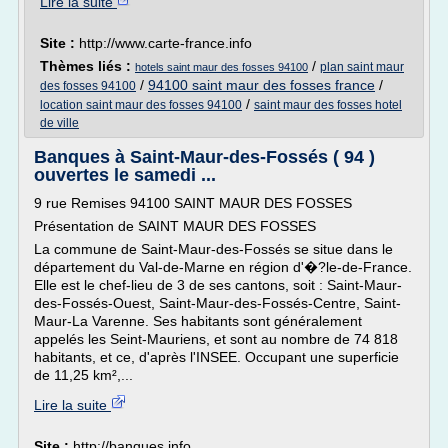
Lire la suite
Site :
http://www.carte-france.info
Thèmes liés :
/
plan saint maur
hotels saint maur des fosses 94100
/
94100 saint maur des fosses france
/
des fosses 94100
/
location saint maur des fosses 94100
saint maur des fosses hotel
de ville
Banques à Saint-Maur-des-Fossés ( 94 )
ouvertes le samedi ...
9 rue Remises 94100 SAINT MAUR DES FOSSES
Présentation de SAINT MAUR DES FOSSES
La commune de Saint-Maur-des-Fossés se situe dans le
département du Val-de-Marne en région d'�?le-de-France.
Elle est le chef-lieu de 3 de ses cantons, soit : Saint-Maur-
des-Fossés-Ouest, Saint-Maur-des-Fossés-Centre, Saint-
Maur-La Varenne. Ses habitants sont généralement
appelés les Seint-Mauriens, et sont au nombre de 74 818
habitants, et ce, d'après l'INSEE. Occupant une superficie
de 11,25 km²,...
Lire la suite
Site :
http://banques.info