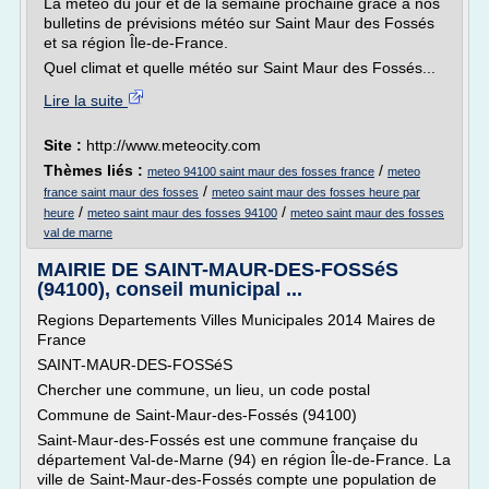
La météo du jour et de la semaine prochaine grâce à nos
bulletins de prévisions météo sur Saint Maur des Fossés
et sa région Île-de-France.
Quel climat et quelle météo sur Saint Maur des Fossés...
Lire la suite
Site :
http://www.meteocity.com
Thèmes liés :
/
meteo 94100 saint maur des fosses france
meteo
/
france saint maur des fosses
meteo saint maur des fosses heure par
/
/
heure
meteo saint maur des fosses 94100
meteo saint maur des fosses
val de marne
MAIRIE DE SAINT-MAUR-DES-FOSSéS
(94100), conseil municipal ...
Regions Departements Villes Municipales 2014 Maires de
France
SAINT-MAUR-DES-FOSSéS
Chercher une commune, un lieu, un code postal
Commune de Saint-Maur-des-Fossés (94100)
Saint-Maur-des-Fossés est une commune française du
département Val-de-Marne (94) en région Île-de-France. La
ville de Saint-Maur-des-Fossés compte une population de