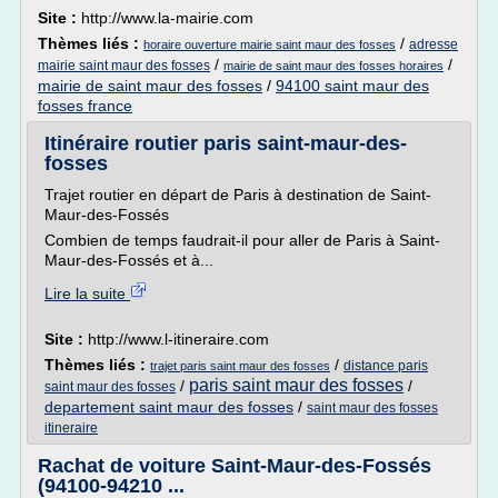
Site :
http://www.la-mairie.com
Thèmes liés :
/
adresse
horaire ouverture mairie saint maur des fosses
/
/
mairie saint maur des fosses
mairie de saint maur des fosses horaires
mairie de saint maur des fosses
/
94100 saint maur des
fosses france
Itinéraire routier paris saint-maur-des-
fosses
Trajet routier en départ de Paris à destination de Saint-
Maur-des-Fossés
Combien de temps faudrait-il pour aller de Paris à Saint-
Maur-des-Fossés et à...
Lire la suite
Site :
http://www.l-itineraire.com
Thèmes liés :
/
distance paris
trajet paris saint maur des fosses
paris saint maur des fosses
/
/
saint maur des fosses
departement saint maur des fosses
/
saint maur des fosses
itineraire
Rachat de voiture Saint-Maur-des-Fossés
(94100-94210 ...