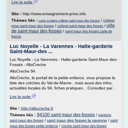
Lire la suite
Site :
http://www.enseignement-prive.info
Thèmes liés :
/
college
carte scolaire college saint maur des fosses
ville
/
/
prive saint maur des fosses
college saint maur des fosses
de saint maur des fosses
/
saint maur des fosses carte de
france
Luc Noyelle - La Varennes - Halte-garderie
Saint-Maur-des ...
Luc Noyelle - La Varennes - Halte-garderie Saint-Maur-des-
Fossés - AlloCreche
AlloCreche 94
AlloCreche, le portail de la petite enfance, vous propose la
liste des crèches du Val-de-Marne , mais aussi des infos,
actualités locales du 94, fiches pratiques... Consultez par...
Lire la suite
Site :
http://allocreche.fr
94100 saint maur des fosses
Thèmes liés :
/
garderie
/
saint maur des fosses la varenne
/
saint maur des fosses
saint
/
maur des fosses petite enfance
creche saint maur des fosses