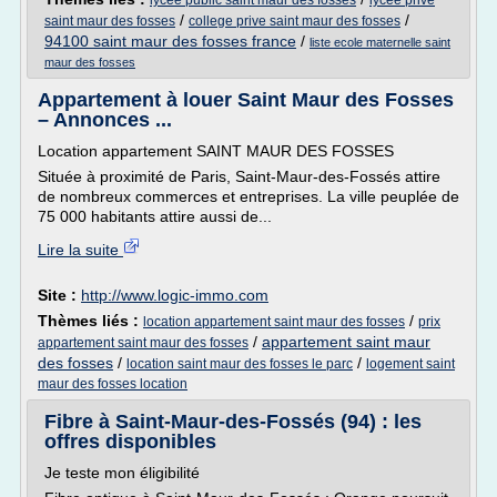
lycee public saint maur des fosses
lycee prive
/
/
saint maur des fosses
college prive saint maur des fosses
94100 saint maur des fosses france
/
liste ecole maternelle saint
maur des fosses
Appartement à louer Saint Maur des Fosses
– Annonces ...
Location appartement SAINT MAUR DES FOSSES
Située à proximité de Paris, Saint-Maur-des-Fossés attire
de nombreux commerces et entreprises. La ville peuplée de
75 000 habitants attire aussi de...
Lire la suite
Site :
http://www.logic-immo.com
Thèmes liés :
/
location appartement saint maur des fosses
prix
/
appartement saint maur
appartement saint maur des fosses
des fosses
/
/
location saint maur des fosses le parc
logement saint
maur des fosses location
Fibre à Saint-Maur-des-Fossés (94) : les
offres disponibles
Je teste mon éligibilité