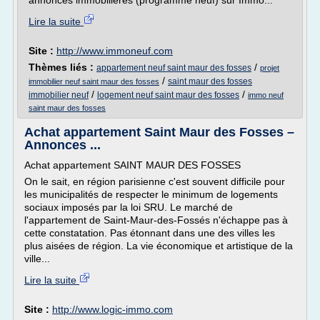
annonces immobilières (programme neuf) sur Immo...
Lire la suite
Site :
http://www.immoneuf.com
Thèmes liés :
/
appartement neuf saint maur des fosses
projet
/
saint maur des fosses
immobilier neuf saint maur des fosses
/
/
immobilier neuf
logement neuf saint maur des fosses
immo neuf
saint maur des fosses
Achat appartement Saint Maur des Fosses –
Annonces ...
Achat appartement SAINT MAUR DES FOSSES
On le sait, en région parisienne c'est souvent difficile pour
les municipalités de respecter le minimum de logements
sociaux imposés par la loi SRU. Le marché de
l'appartement de Saint-Maur-des-Fossés n'échappe pas à
cette constatation. Pas étonnant dans une des villes les
plus aisées de région. La vie économique et artistique de la
ville...
Lire la suite
Site :
http://www.logic-immo.com