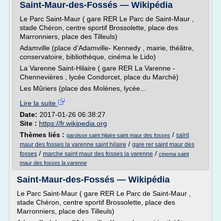
Saint-Maur-des-Fossés — Wikipédia
Le Parc Saint-Maur ( gare RER Le Parc de Saint-Maur ,
stade Chéron, centre sportif Brossolette, place des
Marronniers, place des Tilleuls)
Adamville (place d'Adamville- Kennedy , mairie, théâtre,
conservatoire, bibliothèque, cinéma le Lido)
La Varenne Saint-Hilaire ( gare RER La Varenne -
Chennevières , lycée Condorcet, place du Marché)
Les Mûriers (place des Molènes, lycée...
Lire la suite
Date:
2017-01-26 06:38:27
Site :
https://fr.wikipedia.org
Thèmes liés :
/
saint
paroisse saint hilaire saint maur des fosses
/
maur des fosses la varenne saint hilaire
gare rer saint maur des
/
/
fosses
marche saint maur des fosses la varenne
cinema saint
maur des fosses la varenne
Saint-Maur-des-Fossés — Wikipédia
Le Parc Saint-Maur ( gare RER Le Parc de Saint-Maur ,
stade Chéron, centre sportif Brossolette, place des
Marronniers, place des Tilleuls)