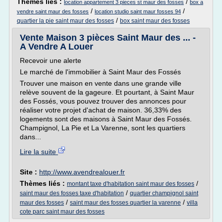
Thèmes liés :
/
location appartement 3 pieces st maur des fosses
box a
/
/
vendre saint maur des fosses
location studio saint maur fosses 94
/
quartier la pie saint maur des fosses
box saint maur des fosses
Vente Maison 3 pièces Saint Maur des ... -
A Vendre A Louer
Recevoir une alerte
Le marché de l'immobilier à Saint Maur des Fossés
Trouver une maison en vente dans une grande ville
relève souvent de la gageure. Et pourtant, à Saint Maur
des Fossés, vous pouvez trouver des annonces pour
réaliser votre projet d'achat de maison. 36,33% des
logements sont des maisons à Saint Maur des Fossés.
Champignol, La Pie et La Varenne, sont les quartiers
dans...
Lire la suite
Site :
http://www.avendrealouer.fr
Thèmes liés :
/
montant taxe d'habitation saint maur des fosses
/
saint maur des fosses taxe d'habitation
quartier champignol saint
/
/
maur des fosses
saint maur des fosses quartier la varenne
villa
cote parc saint maur des fosses