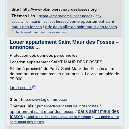
Site :
http://www.plombierstmaurdesfosses.org
Thèmes liés :
/
depot vente saint maur des fosses
prix
/
vente appartement saint
appartement saint maur des fosses
maur des fosses
/
prix de la ville de saint maur des fosses
/
ville de saint maur des fosses recrute
Louer appartement Saint Maur des Fosses –
annonces ...
Protection des données personnelles
Location appartement SAINT MAUR DES FOSSES
Située à proximité de Paris, Saint-Maur-des-Fossés attire
de nombreux commerces et entreprises. La ville peuplée de
75 000...
Lire la suite
Site :
http://www.logic-immo.com
Thèmes liés :
/
prix appartement saint maur des fosses
paris saint maur des
appartement saint maur des fosses
/
fosses
/
/
saint maur des fosses quartier la varenne
prix metre carre
saint maur des fosses