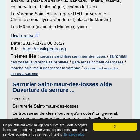
Adamville (place d'Adamville- Kennedy , mairie, théâtre,
conservatoire, bibliothèque, cinéma le Lido)
La Varenne Saint-Hilaire ( gare RER La Varenne -
Chennevières , lycée Condorcet, place du Marché)
Les Mûriers (place des Molènes, lycée...
Lire la suite
Date:
2017-01-26 06:38:27
Site :
https://fr.wikipedia.org
Thèmes liés :
/
saint maur
paroisse saint hilaire saint maur des fosses
/
/
des fosses la varenne saint hilaire
gare rer saint maur des fosses
/
marche saint maur des fosses la varenne
cinema saint maur des
fosses la varenne
Serrurier Saint-maur-des-fosses Aide
Ouverture de serrure ...
serrurier
Serrurerie Saint-maur-des-fosses
Le trousseau de clés n'ouvre qu'un côté? En general,
vous pouvez songer l'echange du jeu de cylindre à
paillettes Keso, Cisa, Dom, Abus, Heracles sur Saint-
En poursuivant votre navigation sur ce site, vous acceptez
X
l'utilisation de cookies pour vous proposer des contenus et
maur-des-fosses 94 Val-de-Marne à tout moment, jour ou
services adaptés à vos centres d'intérêts.
En savoir plus
de la nuit, votre spécialiste serrurier se deplace afin de