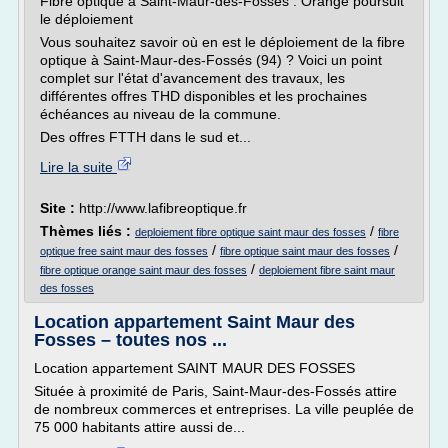
Fibre optique à Saint-Maur-des-Fossés : Orange poursuit
le déploiement
Vous souhaitez savoir où en est le déploiement de la fibre
optique à Saint-Maur-des-Fossés (94) ? Voici un point
complet sur l'état d'avancement des travaux, les
différentes offres THD disponibles et les prochaines
échéances au niveau de la commune.
Des offres FTTH dans le sud et...
Lire la suite
Site :
http://www.lafibreoptique.fr
Thèmes liés :
/
deploiement fibre optique saint maur des fosses
fibre
/
/
optique free saint maur des fosses
fibre optique saint maur des fosses
/
fibre optique orange saint maur des fosses
deploiement fibre saint maur
des fosses
Location appartement Saint Maur des
Fosses – toutes nos ...
Location appartement SAINT MAUR DES FOSSES
Située à proximité de Paris, Saint-Maur-des-Fossés attire
de nombreux commerces et entreprises. La ville peuplée de
75 000 habitants attire aussi de...