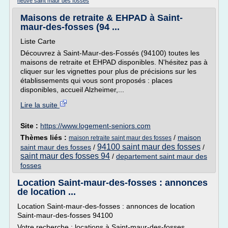
neuve saint maur des fosses
Maisons de retraite & EHPAD à Saint-
maur-des-fosses (94 ...
Liste Carte
Découvrez à Saint-Maur-des-Fossés (94100) toutes les
maisons de retraite et EHPAD disponibles. N'hésitez pas à
cliquer sur les vignettes pour plus de précisions sur les
établissements qui vous sont proposés : places
disponibles, accueil Alzheimer,...
Lire la suite
Site :
https://www.logement-seniors.com
Thèmes liés :
/
maison
maison retraite saint maur des fosses
94100 saint maur des fosses
saint maur des fosses
/
/
saint maur des fosses 94
/
departement saint maur des
fosses
Location Saint-maur-des-fosses : annonces
de location ...
Location Saint-maur-des-fosses : annonces de location
Saint-maur-des-fosses 94100
Votre recherche : locations à Saint-maur-des-fosses