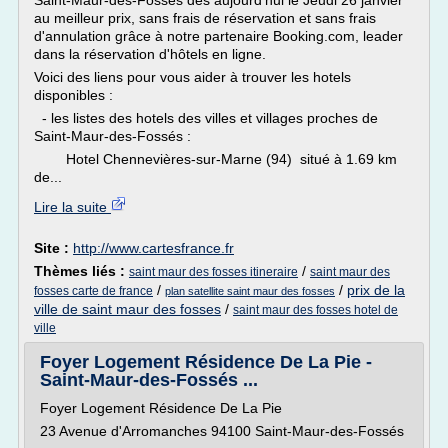
Saint-Maur-des-Fossés dès aujourd'hui le Jeudi 26 janvier
au meilleur prix, sans frais de réservation et sans frais
d'annulation grâce à notre partenaire Booking.com, leader
dans la réservation d'hôtels en ligne.
Voici des liens pour vous aider à trouver les hotels
disponibles :
- les listes des hotels des villes et villages proches de
Saint-Maur-des-Fossés :
Hotel Chennevières-sur-Marne (94) situé à 1.69 km
de...
Lire la suite
Site :
http://www.cartesfrance.fr
Thèmes liés :
/
saint maur des fosses itineraire
saint maur des
/
/
prix de la
fosses carte de france
plan satellite saint maur des fosses
ville de saint maur des fosses
/
saint maur des fosses hotel de
ville
Foyer Logement Résidence De La Pie -
Saint-Maur-des-Fossés ...
Foyer Logement Résidence De La Pie
23 Avenue d'Arromanches 94100 Saint-Maur-des-Fossés