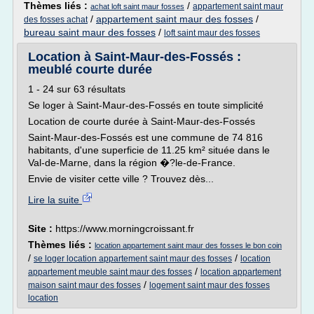
Thèmes liés :
/
appartement saint maur
achat loft saint maur fosses
/
appartement saint maur des fosses
/
des fosses achat
bureau saint maur des fosses
/
loft saint maur des fosses
Location à Saint-Maur-des-Fossés :
meublé courte durée
1 - 24 sur 63 résultats
Se loger à Saint-Maur-des-Fossés en toute simplicité
Location de courte durée à Saint-Maur-des-Fossés
Saint-Maur-des-Fossés est une commune de 74 816
habitants, d'une superficie de 11.25 km² située dans le
Val-de-Marne, dans la région �?le-de-France.
Envie de visiter cette ville ? Trouvez dès...
Lire la suite
Site :
https://www.morningcroissant.fr
Thèmes liés :
location appartement saint maur des fosses le bon coin
/
/
se loger location appartement saint maur des fosses
location
/
appartement meuble saint maur des fosses
location appartement
/
maison saint maur des fosses
logement saint maur des fosses
location