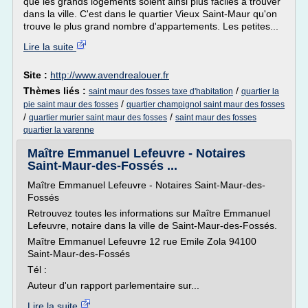
que les grands logements soient ainsi plus faciles à trouver
dans la ville. C'est dans le quartier Vieux Saint-Maur qu'on
trouve le plus grand nombre d'appartements. Les petites...
Lire la suite
Site :
http://www.avendrealouer.fr
Thèmes liés :
/
saint maur des fosses taxe d'habitation
quartier la
/
pie saint maur des fosses
quartier champignol saint maur des fosses
/
/
quartier murier saint maur des fosses
saint maur des fosses
quartier la varenne
Maître Emmanuel Lefeuvre - Notaires
Saint-Maur-des-Fossés ...
Maître Emmanuel Lefeuvre - Notaires Saint-Maur-des-
Fossés
Retrouvez toutes les informations sur Maître Emmanuel
Lefeuvre, notaire dans la ville de Saint-Maur-des-Fossés.
Maître Emmanuel Lefeuvre 12 rue Emile Zola 94100
Saint-Maur-des-Fossés
Tél :
Auteur d'un rapport parlementaire sur...
Lire la suite