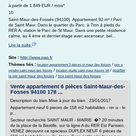
à partir de 1.849 EUR / mois*
10
Saint-Maur-des-Fossés (94100). Appartement 92 m² / Parc
de Saint Maur. Dans le quartier du Parc, à 7mn à pieds du
RER A, station le Parc de St Maur. Dans une petite résidence
calme, au 4 ème et dernier étage avec ascenseur, bel...
Lire la suite
Site :
http://www.pap.fr
Thèmes liés :
/
location appartement 3 pieces st maur des fosses
box a
/
/
quartier
vendre saint maur des fosses
location studio saint maur fosses 94
/
la pie saint maur des fosses
box saint maur des fosses
Vente appartement 6 pièces Saint-Maur-des-
Fosses 94100 178 ...
Description du bien Mise à jour du bien : 23/01/2017
Appartement neuf 6 pieces de 158 m2 habitables - rer a - le
p...
Secteur recherché SAINT MAUR - MAIRIE. �? 20 minutes
de la place de la Bastille, sur la ligne A du RER Est Parisien,
VENEZ découvrir ce spacieux DUPLEX NEUF 6 pièces de