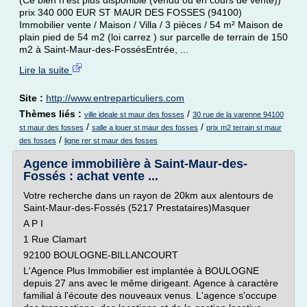
(Ce bien n'est plus disponible (vendu ou en cours de vente))
prix 340 000 EUR ST MAUR DES FOSSES (94100)
Immobilier vente / Maison / Villa / 3 pièces / 54 m² Maison de
plain pied de 54 m2 (loi carrez ) sur parcelle de terrain de 150
m2 à Saint-Maur-des-FossésEntrée, ...
Lire la suite
Site :
http://www.entreparticuliers.com
Thèmes liés :
/
ville ideale st maur des fosses
30 rue de la varenne 94100
/
/
st maur des fosses
salle a louer st maur des fosses
prix m2 terrain st maur
/
des fosses
ligne rer st maur des fosses
Agence immobilière à Saint-Maur-des-
Fossés : achat vente ...
Votre recherche dans un rayon de 20km aux alentours de
Saint-Maur-des-Fossés (5217 Prestataires)Masquer
A P I
1 Rue Clamart
92100 BOULOGNE-BILLANCOURT
L'Agence Plus Immobilier est implantée à BOULOGNE
depuis 27 ans avec le même dirigeant. Agence à caractère
familial à l'écoute des nouveaux venus. L'agence s'occupe