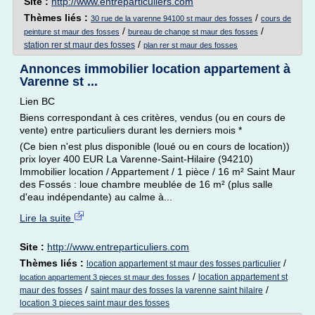
Site :
http://www.entreparticuliers.com
Thèmes liés :
/
30 rue de la varenne 94100 st maur des fosses
cours de
/
/
peinture st maur des fosses
bureau de change st maur des fosses
/
station rer st maur des fosses
plan rer st maur des fosses
Annonces immobilier location appartement à
Varenne st ...
Lien BC
Biens correspondant à ces critères, vendus (ou en cours de
vente) entre particuliers durant les derniers mois *
(Ce bien n'est plus disponible (loué ou en cours de location))
prix loyer 400 EUR La Varenne-Saint-Hilaire (94210)
Immobilier location / Appartement / 1 pièce / 16 m² Saint Maur
des Fossés : loue chambre meublée de 16 m² (plus salle
d'eau indépendante) au calme à...
Lire la suite
Site :
http://www.entreparticuliers.com
Thèmes liés :
/
location appartement st maur des fosses particulier
/
location appartement st
location appartement 3 pieces st maur des fosses
/
/
maur des fosses
saint maur des fosses la varenne saint hilaire
location 3 pieces saint maur des fosses