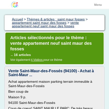
Menu
Accueil
>
Thèmes & articles : saint maur fosses
>
appartement saint maur des fosses
>
vente
appartement neuf saint maur des fosses
Articles sélectionnés pour le thème :
vente appartement neuf saint maur des
fosses
16 articles
→
Voir également
4 Vidéos
pour ce thème
Vente Saint-Maur-des-Fossés (94100) - Achat à
Saint-Maur ...
Achat appartement maison parking terrain immeuble à
Saint-Maur-des-Fossés
Bien coup de
Maison 9 p.
94100 Saint-Maur-des-Fossés
Coup de coeur! SAINT MAUR LE PARC: De très beaux