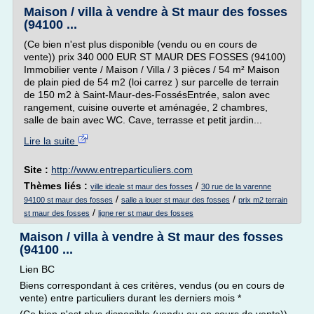
Maison / villa à vendre à St maur des fosses
(94100 ...
(Ce bien n'est plus disponible (vendu ou en cours de
vente)) prix 340 000 EUR ST MAUR DES FOSSES (94100)
Immobilier vente / Maison / Villa / 3 pièces / 54 m² Maison
de plain pied de 54 m2 (loi carrez ) sur parcelle de terrain
de 150 m2 à Saint-Maur-des-FossésEntrée, salon avec
rangement, cuisine ouverte et aménagée, 2 chambres,
salle de bain avec WC. Cave, terrasse et petit jardin...
Lire la suite
Site :
http://www.entreparticuliers.com
Thèmes liés :
/
ville ideale st maur des fosses
30 rue de la varenne
/
/
94100 st maur des fosses
salle a louer st maur des fosses
prix m2 terrain
/
st maur des fosses
ligne rer st maur des fosses
Maison / villa à vendre à St maur des fosses
(94100 ...
Lien BC
Biens correspondant à ces critères, vendus (ou en cours de
vente) entre particuliers durant les derniers mois *