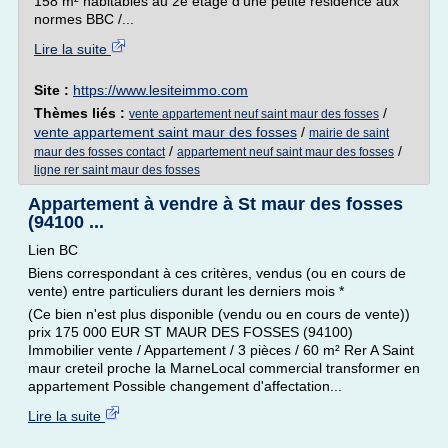
158 m² habitables au 2e étage d'une petite résidence aux
normes BBC /...
Lire la suite
Site :
https://www.lesiteimmo.com
Thèmes liés :
/
vente appartement neuf saint maur des fosses
vente appartement saint maur des fosses
/
mairie de saint
/
/
maur des fosses contact
appartement neuf saint maur des fosses
ligne rer saint maur des fosses
Appartement à vendre à St maur des fosses
(94100 ...
Lien BC
Biens correspondant à ces critères, vendus (ou en cours de
vente) entre particuliers durant les derniers mois *
(Ce bien n'est plus disponible (vendu ou en cours de vente))
prix 175 000 EUR ST MAUR DES FOSSES (94100)
Immobilier vente / Appartement / 3 pièces / 60 m² Rer A Saint
maur creteil proche la MarneLocal commercial transformer en
appartement Possible changement d'affectation...
Lire la suite