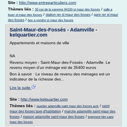
Site :
http://www.entreparticuliers.com
Thèmes liés :
/
30 rue de la varenne 94100 st maur des fosses
salle a
/
/
station rer st maur des fosses
gare rer st maur
louer st maur des fosses
/
des fosses
box a vendre st maur des fosses
Saint-Maur-des-Fossés - Adamville -
kelquartier.com
Appartements et maisons de ville
NA
Revenu moyen - Saint-Maur-des-Fossés - Adamville. Le
revenu moyen d'un ménage est de 35400 euros
Bon à savoir : Le niveau de revenu des ménages est un
indicateur de la richesse des...
Lire la suite
Site :
http://www.kelquartier.com
Thèmes liés :
/
saint
quartier adamville saint maur des fosses avis
/
maur des fosses taxe d'habitation
marche adamville saint maur des
/
/
fosses
maison adamville saint maur des fosses
logement hlm saint
maur des fosses