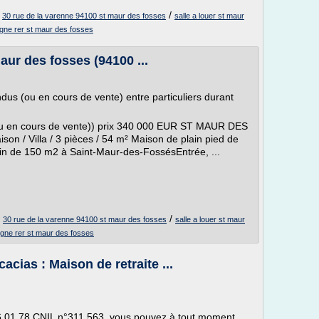
/
/
30 rue de la varenne 94100 st maur des fosses
salle a louer st maur
igne rer st maur des fosses
maur des fosses (94100 ...
dus (ou en cours de vente) entre particuliers durant
 ou en cours de vente)) prix 340 000 EUR ST MAUR DES
on / Villa / 3 pièces / 54 m² Maison de plain pied de
rain de 150 m2 à Saint-Maur-des-FossésEntrée, ...
/
/
30 rue de la varenne 94100 st maur des fosses
salle a louer st maur
ligne rer st maur des fosses
cias : Maison de retraite ...
 6.01.78 CNIL n°311 563, vous pouvez à tout moment