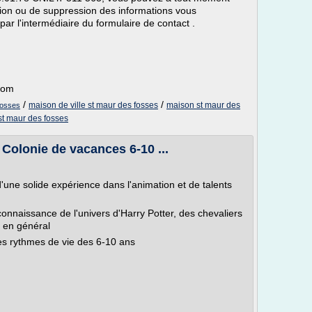
cation ou de suppression des informations vous
r l'intermédiaire du formulaire de contact .
.com
/
/
maison de ville st maur des fosses
maison st maur des
fosses
 st maur des fosses
- Colonie de vacances 6-10 ...
'une solide expérience dans l'animation et de talents
onnaissance de l'univers d'Harry Potter, des chevaliers
y en général
es rythmes de vie des 6-10 ans