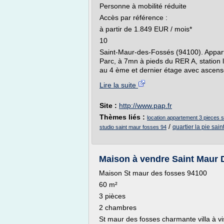
Personne à mobilité réduite
Accès par référence :
à partir de 1.849 EUR / mois*
10
Saint-Maur-des-Fossés (94100). Appart
Parc, à 7mn à pieds du RER A, station 
au 4 ème et dernier étage avec ascense
Lire la suite
Site :
http://www.pap.fr
Thèmes liés :
location appartement 3 pieces 
/
quartier la pie sai
studio saint maur fosses 94
Maison à vendre Saint Maur D
Maison St maur des fosses 94100
60 m²
3 pièces
2 chambres
St maur des fosses charmante villa à 