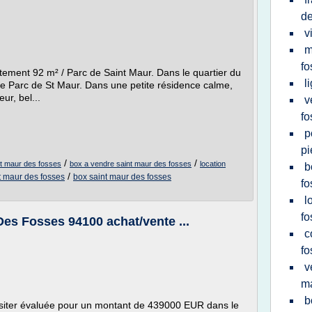
de
v
m
fo
ement 92 m² / Parc de Saint Maur. Dans le quartier du
l
le Parc de St Maur. Dans une petite résidence calme,
ur, bel...
v
fo
p
pi
/
/
st maur des fosses
box a vendre saint maur des fosses
location
b
/
nt maur des fosses
box saint maur des fosses
fo
l
fo
es Fosses 94100 achat/vente ...
c
fo
v
ma
b
visiter évaluée pour un montant de 439000 EUR dans le