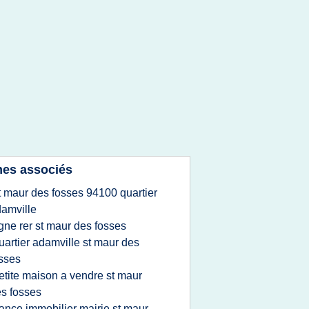
es associés
t maur des fosses 94100 quartier
amville
igne rer st maur des fosses
uartier adamville st maur des
sses
etite maison a vendre st maur
s fosses
rance immobilier mairie st maur