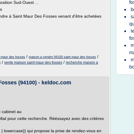
fo
sition Sud-Ouest ...
us
b
dre à Saint Maur Des Fosses venant d'être achetées
s
qu
l
fo
m
ma
/
/
t maur des fosses
maison a vendre 94100 saint maur des fosses
m
/
/
s
vente maison saint maur des fosses
recherche maison a
bo
osses (94100) - keldoc.com
 cabinet au
tat pour cette recherche. Rééssayez avec des critères
ted | lowercase}} qui propose la prise de rendez-vous en