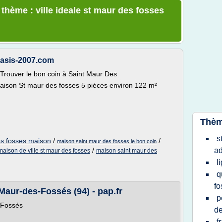
 thème : ville ideale st maur des fosses
oasis-2007.com
Trouver le bon coin à Saint Maur Des
Maison St maur des fosses 5 pièces environ 122 m²
Thèm
s
es fosses maison
/
/
maison saint maur des fosses le bon coin
/
ad
maison de ville st maur des fosses
maison saint maur des
l
q
fo
aur-des-Fossés (94) - pap.fr
p
-Fossés
de
f