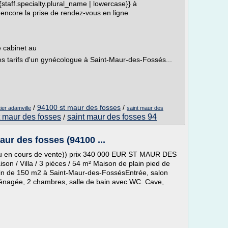
{{staff.specialty.plural_name | lowercase}} à
 encore la prise de rendez-vous en ligne
 cabinet au
s tarifs d'un gynécologue à Saint-Maur-des-Fossés...
/
94100 st maur des fosses
/
ier adamville
saint maur des
 maur des fosses
saint maur des fosses 94
/
aur des fosses (94100 ...
 ou en cours de vente)) prix 340 000 EUR ST MAUR DES
on / Villa / 3 pièces / 54 m² Maison de plain pied de
rrain de 150 m2 à Saint-Maur-des-FossésEntrée, salon
énagée, 2 chambres, salle de bain avec WC. Cave,