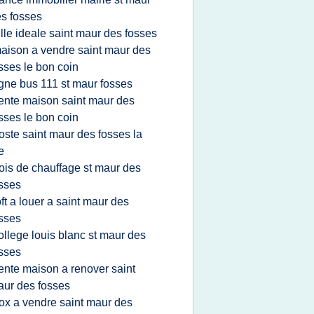
s fosses
ille ideale saint maur des fosses
aison a vendre saint maur des
sses le bon coin
igne bus 111 st maur fosses
ente maison saint maur des
sses le bon coin
oste saint maur des fosses la
e
ois de chauffage st maur des
sses
oft a louer a saint maur des
sses
ollege louis blanc st maur des
sses
ente maison a renover saint
ur des fosses
ox a vendre saint maur des