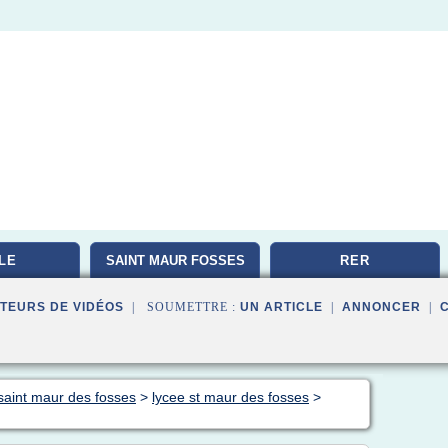
LE
SAINT MAUR FOSSES
RER
TEURS DE VIDÉOS
| SOUMETTRE :
UN ARTICLE
|
ANNONCER
|
saint maur des fosses
>
lycee st maur des fosses
>