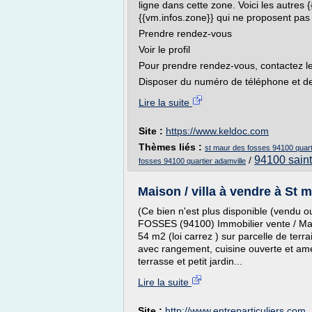
ligne dans cette zone. Voici les autres 
{{vm.infos.zone}} qui ne proposent pas
Prendre rendez-vous
Voir le profil
Pour prendre rendez-vous, contactez le
Disposer du numéro de téléphone et de
Lire la suite
Site :
https://www.keldoc.com
Thèmes liés :
st maur des fosses 94100 quart
94100 saint
/
fosses 94100 quartier adamville
Maison / villa à vendre à St m
(Ce bien n'est plus disponible (vendu
FOSSES (94100) Immobilier vente / Mais
54 m2 (loi carrez ) sur parcelle de te
avec rangement, cuisine ouverte et am
terrasse et petit jardin...
Lire la suite
Site :
http://www.entreparticuliers.com