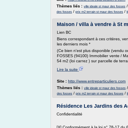
Thèmes liés :
ville ideale st maur des fosses
/
/
des fosses
prix m2 terrain st maur des fosses
l
Maison / villa à vendre à St 
Lien BC
Biens correspondant à ces critères, ven
les derniers mois *
(Ce bien n'est plus disponible (vendu
FOSSES (94100) Immobilier vente / Mais
54 m2 (loi carrez ) sur parcelle de ter
Lire la suite
Site :
http://www.entreparticuliers.com
Thèmes liés :
ville ideale st maur des fosses
/
/
des fosses
prix m2 terrain st maur des fosses
Résidence Les Jardins des Aca
Confidentialité
[X] Conformément à la loi n° 78-17 du