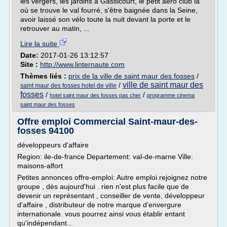
les vergers, les jardins à Gassicourt, le petit aéro club là
où se trouve le val fourré, s'être baignée dans la Seine,
avoir laissé son vélo toute la nuit devant la porte et le
retrouver au matin, ...
Lire la suite
Date:
2017-01-26 13:12:57
Site :
http://www.linternaute.com
Thèmes liés :
prix de la ville de saint maur des fosses
/
ville de saint maur des
/
saint maur des fosses hotel de ville
fosses
/
/
hotel saint maur des fosses pas cher
programme cinema
saint maur des fosses
Offre emploi Commercial Saint-maur-des-
fosses 94100
développeurs d'affaire
Region: ile-de-france Departement: val-de-marne Ville:
maisons-alfort
Petites annonces offre-emploi: Autre emploi rejoignez notre
groupe , dès aujourd'hui . rien n'est plus facile que de
devenir un représentant , conseiller de vente, développeur
d'affaire , distributeur de notre marque d'envergure
internationale. vous pourrez ainsi vous établir entant
qu'indépendant...