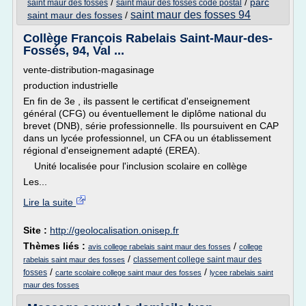
/
/
parc
saint maur des fosses
saint maur des fosses code postal
saint maur des fosses 94
saint maur des fosses
/
Collège François Rabelais Saint-Maur-des-
Fossés, 94, Val ...
vente-distribution-magasinage
production industrielle
En fin de 3e , ils passent le certificat d'enseignement
général (CFG) ou éventuellement le diplôme national du
brevet (DNB), série professionnelle. Ils poursuivent en CAP
dans un lycée professionnel, un CFA ou un établissement
régional d'enseignement adapté (EREA).
Unité localisée pour l'inclusion scolaire en collège
Les...
Lire la suite
Site :
http://geolocalisation.onisep.fr
Thèmes liés :
/
avis college rabelais saint maur des fosses
college
/
classement college saint maur des
rabelais saint maur des fosses
/
/
fosses
carte scolaire college saint maur des fosses
lycee rabelais saint
maur des fosses