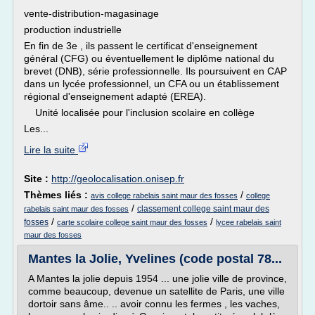
vente-distribution-magasinage
production industrielle
En fin de 3e , ils passent le certificat d'enseignement
général (CFG) ou éventuellement le diplôme national du
brevet (DNB), série professionnelle. Ils poursuivent en CAP
dans un lycée professionnel, un CFA ou un établissement
régional d'enseignement adapté (EREA).
Unité localisée pour l'inclusion scolaire en collège
Les...
Lire la suite
Site :
http://geolocalisation.onisep.fr
Thèmes liés :
/
avis college rabelais saint maur des fosses
college
/
classement college saint maur des
rabelais saint maur des fosses
/
/
fosses
carte scolaire college saint maur des fosses
lycee rabelais saint
maur des fosses
Mantes la Jolie, Yvelines (code postal 78...
A Mantes la jolie depuis 1954 ... une jolie ville de province,
comme beaucoup, devenue un satellite de Paris, une ville
dortoir sans âme.. .. avoir connu les fermes , les vaches,