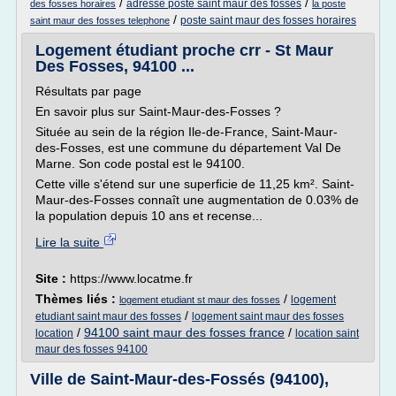
/
/
adresse poste saint maur des fosses
des fosses horaires
la poste
/
poste saint maur des fosses horaires
saint maur des fosses telephone
Logement étudiant proche crr - St Maur
Des Fosses, 94100 ...
Résultats par page
En savoir plus sur Saint-Maur-des-Fosses ?
Située au sein de la région Ile-de-France, Saint-Maur-
des-Fosses, est une commune du département Val De
Marne. Son code postal est le 94100.
Cette ville s'étend sur une superficie de 11,25 km². Saint-
Maur-des-Fosses connaît une augmentation de 0.03% de
la population depuis 10 ans et recense...
Lire la suite
Site :
https://www.locatme.fr
Thèmes liés :
/
logement
logement etudiant st maur des fosses
/
etudiant saint maur des fosses
logement saint maur des fosses
/
94100 saint maur des fosses france
/
location
location saint
maur des fosses 94100
Ville de Saint-Maur-des-Fossés (94100),