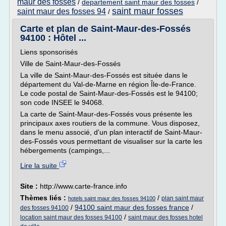
maur des fosses
/
departement saint maur des fosses
/
saint maur fosses
saint maur des fosses 94
/
Carte et plan de Saint-Maur-des-Fossés
94100 : Hôtel ...
Liens sponsorisés
Ville de Saint-Maur-des-Fossés
La ville de Saint-Maur-des-Fossés est située dans le
département du Val-de-Marne en région Île-de-France.
Le code postal de Saint-Maur-des-Fossés est le 94100;
son code INSEE le 94068.
La carte de Saint-Maur-des-Fossés vous présente les
principaux axes routiers de la commune. Vous disposez,
dans le menu associé, d'un plan interactif de Saint-Maur-
des-Fossés vous permettant de visualiser sur la carte les
hébergements (campings,...
Lire la suite
Site :
http://www.carte-france.info
Thèmes liés :
/
plan saint maur
hotels saint maur des fosses 94100
/
94100 saint maur des fosses france
/
des fosses 94100
/
location saint maur des fosses 94100
saint maur des fosses hotel