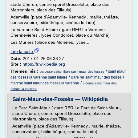
stade Chéron, centre sportif Brossolette, place des
Marronniers, place des Tilleuls)
Adamville (place d'Adamville- Kennedy , mairie, théâtre,
conservatoire, bibliothèque, cinéma le Lido)
La Varenne Saint-Hilaire ( gare RER La Varenne -
Chennevières , lycée Condorcet, place du Marché)
Les Mûriers (place des Molènes, lycée...
Lire la suite
Date:
2017-01-26 06:38:27
Site :
https://fr.wikipedia.org
Thèmes liés :
/
saint maur
paroisse saint hilaire saint maur des fosses
/
/
des fosses la varenne saint hilaire
gare rer saint maur des fosses
/
marche saint maur des fosses la varenne
cinema saint maur des
fosses la varenne
Saint-Maur-des-Fossés — Wikipédia
Le Parc Saint-Maur ( gare RER Le Parc de Saint-Maur ,
stade Chéron, centre sportif Brossolette, place des
Marronniers, place des Tilleuls)
Adamville (place d'Adamville- Kennedy , mairie, théâtre,
conservatoire, bibliothèque, cinéma le Lido)