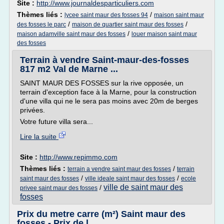
Site :
http://www.journaldesparticuliers.com
Thèmes liés :
/
lycee saint maur des fosses 94
maison saint maur
/
/
des fosses le parc
maison de quartier saint maur des fosses
/
maison adamville saint maur des fosses
louer maison saint maur
des fosses
Terrain à vendre Saint-maur-des-fosses
817 m2 Val de Marne ...
SAINT MAUR DES FOSSES sur la rive opposée, un
terrain d'exception face à la Marne, pour la construction
d'une villa qui ne le sera pas moins avec 20m de berges
privées.
Votre future villa sera...
Lire la suite
Site :
http://www.repimmo.com
Thèmes liés :
/
terrain a vendre saint maur des fosses
terrain
/
/
saint maur des fosses
ville ideale saint maur des fosses
ecole
ville de saint maur des
/
privee saint maur des fosses
fosses
Prix du metre carre (m²) Saint maur des
fosses - Prix de l ...