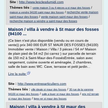
Site :
http://www.lesclesdumidi.com
Thèmes liés :
/
vente maison 3 ou 4 pieces a st maur des fosses
/
recherche vente maison
maison a vendre 94100 saint maur des fosses
/
/
saint maur des fosses
vente maison saint maur des fosses
recherche maison a vendre a saint maur des fosses
Maison / villa à vendre à St maur des fosses
(94100 ...
(Ce bien n'est plus disponible (vendu ou en cours de
vente)) prix 340 000 EUR ST MAUR DES FOSSES (94100)
Immobilier vente / Maison / Villa / 3 pièces / 54 m² Maison
de plain pied de 54 m2 (loi carrez ) sur parcelle de terrain
de 150 m2 à Saint-Maur-des-FossésEntrée, salon avec
rangement, cuisine ouverte et aménagée, 2 chambres,
salle de bain avec WC. Cave, terrasse et petit jardin...
Lire la suite
Site :
http://www.entreparticuliers.com
Thèmes liés :
/
ville ideale st maur des fosses
30 rue de la varenne
/
/
94100 st maur des fosses
salle a louer st maur des fosses
prix m2 terrain
/
st maur des fosses
ligne rer st maur des fosses
Maison / villa à vendre à St maur des