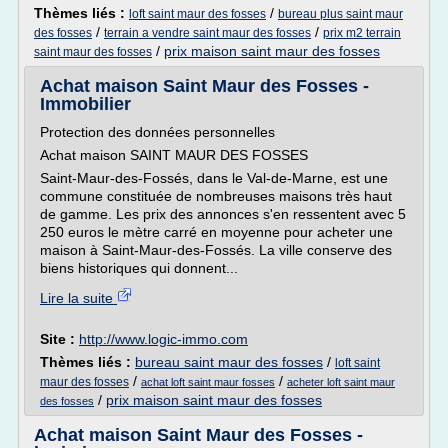
Thèmes liés :
/
loft saint maur des fosses
bureau plus saint maur
/
/
des fosses
terrain a vendre saint maur des fosses
prix m2 terrain
/
prix maison saint maur des fosses
saint maur des fosses
Achat maison Saint Maur des Fosses -
Immobilier
Protection des données personnelles
Achat maison SAINT MAUR DES FOSSES
Saint-Maur-des-Fossés, dans le Val-de-Marne, est une
commune constituée de nombreuses maisons très haut
de gamme. Les prix des annonces s'en ressentent avec 5
250 euros le mètre carré en moyenne pour acheter une
maison à Saint-Maur-des-Fossés. La ville conserve des
biens historiques qui donnent...
Lire la suite
Site :
http://www.logic-immo.com
Thèmes liés :
bureau saint maur des fosses
/
loft saint
/
/
maur des fosses
achat loft saint maur fosses
acheter loft saint maur
/
prix maison saint maur des fosses
des fosses
Achat maison Saint Maur des Fosses -