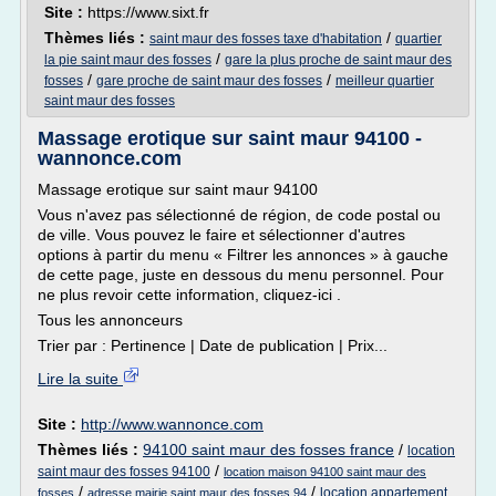
Site :
https://www.sixt.fr
Thèmes liés :
/
saint maur des fosses taxe d'habitation
quartier
/
la pie saint maur des fosses
gare la plus proche de saint maur des
/
/
fosses
gare proche de saint maur des fosses
meilleur quartier
saint maur des fosses
Massage erotique sur saint maur 94100 -
wannonce.com
Massage erotique sur saint maur 94100
Vous n'avez pas sélectionné de région, de code postal ou
de ville. Vous pouvez le faire et sélectionner d'autres
options à partir du menu « Filtrer les annonces » à gauche
de cette page, juste en dessous du menu personnel. Pour
ne plus revoir cette information, cliquez-ici .
Tous les annonceurs
Trier par : Pertinence | Date de publication | Prix...
Lire la suite
Site :
http://www.wannonce.com
Thèmes liés :
94100 saint maur des fosses france
/
location
/
saint maur des fosses 94100
location maison 94100 saint maur des
/
/
location appartement
fosses
adresse mairie saint maur des fosses 94