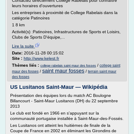
Contactez directement College Rabelais pour connaître
leurs horaires d'ouvertures
Les entreprises à proximité de College Rabelais dans la
catégorie Patinoires
1 8 km
Activité(s) :Patinoires, Infrastructures de Sports et Loisirs,
Clubs de Sports D'équipe,...
Lire la suite
Date:
2016-11-28 00:15:02
Site :
http://www.kelest.fr
Thèmes liés :
/
college saint
college rabelais saint maur des fosses
saint maur fosses
/
/
maur des fosses
terrain saint maur
des fosses
US Lusitanos Saint-Maur — Wikipédia
Présentation des équipes lors du match AC Boulogne
Billancourt - Saint-Maur Lusitanos (DH) du 22 septembre
2013
Le club est fondé en 1966 en s'appuyant sur la
communauté portugaise installée à Saint-Maur-des-Fossés.
Les Lusitanos ont atteint les huitièmes de finale de la
Coupe de France en 2002 en éliminant les Girondins de