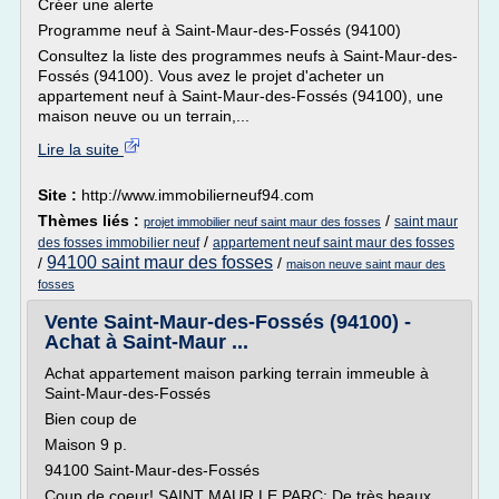
Créer une alerte
Programme neuf à Saint-Maur-des-Fossés (94100)
Consultez la liste des programmes neufs à Saint-Maur-des-
Fossés (94100). Vous avez le projet d'acheter un
appartement neuf à Saint-Maur-des-Fossés (94100), une
maison neuve ou un terrain,...
Lire la suite
Site :
http://www.immobilierneuf94.com
Thèmes liés :
/
saint maur
projet immobilier neuf saint maur des fosses
/
des fosses immobilier neuf
appartement neuf saint maur des fosses
94100 saint maur des fosses
/
/
maison neuve saint maur des
fosses
Vente Saint-Maur-des-Fossés (94100) -
Achat à Saint-Maur ...
Achat appartement maison parking terrain immeuble à
Saint-Maur-des-Fossés
Bien coup de
Maison 9 p.
94100 Saint-Maur-des-Fossés
Coup de coeur! SAINT MAUR LE PARC: De très beaux