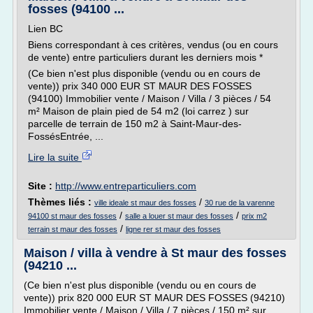
fosses (94100 ...
Lien BC
Biens correspondant à ces critères, vendus (ou en cours
de vente) entre particuliers durant les derniers mois *
(Ce bien n'est plus disponible (vendu ou en cours de
vente)) prix 340 000 EUR ST MAUR DES FOSSES
(94100) Immobilier vente / Maison / Villa / 3 pièces / 54
m² Maison de plain pied de 54 m2 (loi carrez ) sur
parcelle de terrain de 150 m2 à Saint-Maur-des-
FossésEntrée, ...
Lire la suite
Site :
http://www.entreparticuliers.com
Thèmes liés :
/
ville ideale st maur des fosses
30 rue de la varenne
/
/
94100 st maur des fosses
salle a louer st maur des fosses
prix m2
/
terrain st maur des fosses
ligne rer st maur des fosses
Maison / villa à vendre à St maur des fosses
(94210 ...
(Ce bien n'est plus disponible (vendu ou en cours de
vente)) prix 820 000 EUR ST MAUR DES FOSSES (94210)
Immobilier vente / Maison / Villa / 7 pièces / 150 m² sur