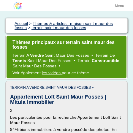
Menu
Accueil
>
Thèmes & articles : maison saint maur des
fosses
>
terrain saint maur des fosses
Thèmes principaux sur terrain saint maur des
fosses
Terrain
A
Vendre
Saint Maur
Des
Fosses
•
Terrain
De
Tennis
Saint Maur
Des
Fosses
•
Terrain
Constructible
Saint Maur
Des
Fosses
•
Voir également
les vidéos
pour ce thème
TERRAIN A VENDRE SAINT MAUR DES FOSSES »
Appartement Loft Saint Maur Fosses |
Mitula Immobilier
3
Les particularités pour la recherche Appartement Loft Saint
Maur Fosses
94% biens immobiliers à vendre possède des photos. En