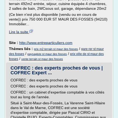
terrain 492m2 entrée, séjour, cuisine équipée.4 chambres,
2 salles de bain, 2WCsous sol, garage, dépendance 20m2
(Ce bien n'est plus disponible (vendu ou en cours de
vente)) prix 750 000 EUR ST MAUR DES FOSSES (94210)
Immobilier...
Lire la suite
Site :
http://www.entreparticuliers.com
Thèmes liés :
/
gare rer st maur
prix m2 terrain st maur des fosses
/
/
des fosses
prix ville de st maur des
paysagiste st maur des fosses
/
fosses
vente terrain st maur des fosses
COFREC : des experts proches de vous |
COFREC Expert ...
COFREC : des experts proches de vous
COFREC : des experts proches de vous
COFREC : un cabinet d'expertise comptable à vos côtés
tout au long de l'année.
Situé à Saint-Maur-des-Fossés, La Varenne Saint-Hilaire
dans le Val de Marne, COFREC est une société
d'expertise comptable, dirigée par Pascal CIRIO et
Christelle PUJO, Experts-Comptables, Commissaires aux