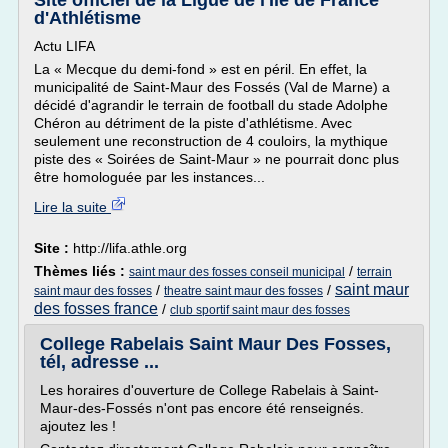
Site officiel de la Ligue de l'Ile de France
d'Athlétisme
Actu LIFA
La « Mecque du demi-fond » est en péril. En effet, la
municipalité de Saint-Maur des Fossés (Val de Marne) a
décidé d'agrandir le terrain de football du stade Adolphe
Chéron au détriment de la piste d'athlétisme. Avec
seulement une reconstruction de 4 couloirs, la mythique
piste des « Soirées de Saint-Maur » ne pourrait donc plus
être homologuée par les instances...
Lire la suite
Site :
http://lifa.athle.org
Thèmes liés :
/
saint maur des fosses conseil municipal
terrain
saint maur
/
/
saint maur des fosses
theatre saint maur des fosses
des fosses france
/
club sportif saint maur des fosses
College Rabelais Saint Maur Des Fosses,
tél, adresse ...
Les horaires d'ouverture de College Rabelais à Saint-
Maur-des-Fossés n'ont pas encore été renseignés.
ajoutez les !