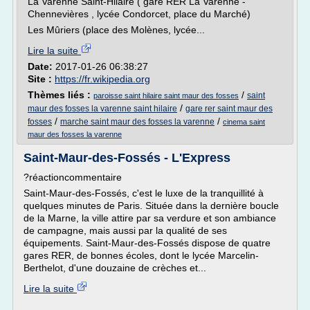
La Varenne Saint-Hilaire ( gare RER La Varenne -
Chennevières , lycée Condorcet, place du Marché)
Les Mûriers (place des Molènes, lycée...
Lire la suite
Date:
2017-01-26 06:38:27
Site :
https://fr.wikipedia.org
Thèmes liés :
/
saint
paroisse saint hilaire saint maur des fosses
/
maur des fosses la varenne saint hilaire
gare rer saint maur des
/
/
fosses
marche saint maur des fosses la varenne
cinema saint
maur des fosses la varenne
Saint-Maur-des-Fossés - L'Express
?réactioncommentaire
Saint-Maur-des-Fossés, c'est le luxe de la tranquillité à
quelques minutes de Paris. Située dans la dernière boucle
de la Marne, la ville attire par sa verdure et son ambiance
de campagne, mais aussi par la qualité de ses
équipements. Saint-Maur-des-Fossés dispose de quatre
gares RER, de bonnes écoles, dont le lycée Marcelin-
Berthelot, d'une douzaine de crèches et...
Lire la suite