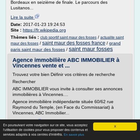
Bordeaux en seizième de finale. Le parcours des
Lusitanos...
Lire la suite
Date:
2017-01-23 19:24:53
Site :
https://fr.wikipedia.org
Thèmes liés :
/
club sportif saint maur des fosses
actualite saint
saint maur des fosses france
/
/
grand
maur des fosses
saint maur fosses
paris saint maur des fosses
/
Agence immobilière ABC IMMOBILIER à
Vincennes vente et ...
Trouvez votre bien Définir vos critères de recherche
Rechercher
ABC IMMOBILIER vous invite à consulter ses annonces
immobilières à Vincennes....
Agence immobilière indépendante située 60/62 rue
Raymond du Temple, (en Face du Commissariat) à
Vincennes, ABC Immobilier...
Lire la suite
En poursuivant votre navigation sur ce site, vous acceptez
X
l'utilisation de cookies pour vous proposer des contenus et
services adaptés à vos centres d'intérêts.
Site :
http://www.abcimmobilier.net
En savoir plus