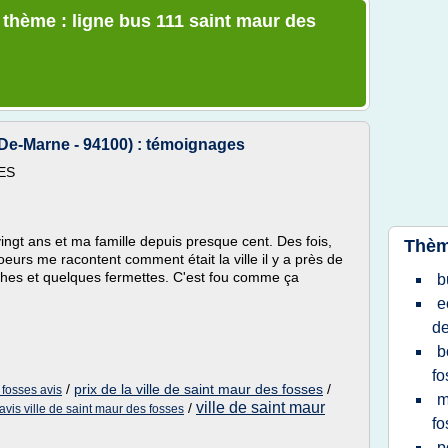
e thème : ligne bus 111 saint maur des
-Marne - 94100) : témoignages
SES
ingt ans et ma famille depuis presque cent. Des fois,
Thèm
eurs me racontent comment était la ville il y a près de
iches et quelques fermettes. C'est fou comme ça
b
e
de
b
fo
/
prix de la ville de saint maur des fosses
/
 fosses avis
m
ville de saint maur
/
avis ville de saint maur des fosses
fo
p