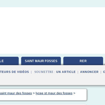
LE
SAINT MAUR FOSSES
RER
TEURS DE VIDÉOS
| SOUMETTRE :
UN ARTICLE
|
ANNONCER
|
saint maur des fosses
>
lycee st maur des fosses
>