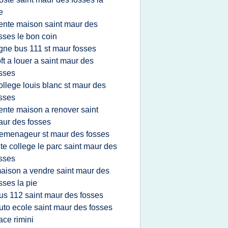
e
ente maison saint maur des
sses le bon coin
igne bus 111 st maur fosses
oft a louer a saint maur des
sses
ollege louis blanc st maur des
sses
ente maison a renover saint
ur des fosses
emenageur st maur des fosses
ite college le parc saint maur des
sses
aison a vendre saint maur des
sses la pie
us 112 saint maur des fosses
uto ecole saint maur des fosses
ace rimini