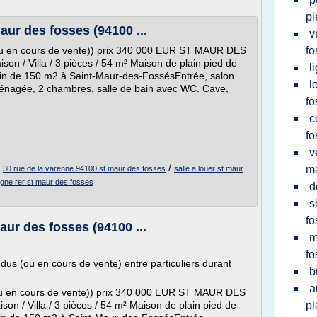
pi
maur des fosses (94100 ...
v
 ou en cours de vente)) prix 340 000 EUR ST MAUR DES
fo
on / Villa / 3 pièces / 54 m² Maison de plain pied de
l
rrain de 150 m2 à Saint-Maur-des-FossésEntrée, salon
l
énagée, 2 chambres, salle de bain avec WC. Cave,
fo
c
fo
v
/
/
ma
30 rue de la varenne 94100 st maur des fosses
salle a louer st maur
ligne rer st maur des fosses
d
s
fo
aur des fosses (94100 ...
m
fo
dus (ou en cours de vente) entre particuliers durant
b
a
 ou en cours de vente)) prix 340 000 EUR ST MAUR DES
on / Villa / 3 pièces / 54 m² Maison de plain pied de
pl