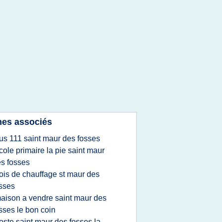
es associés
us 111 saint maur des fosses
cole primaire la pie saint maur
s fosses
ois de chauffage st maur des
sses
aison a vendre saint maur des
sses le bon coin
oste saint maur des fosses la